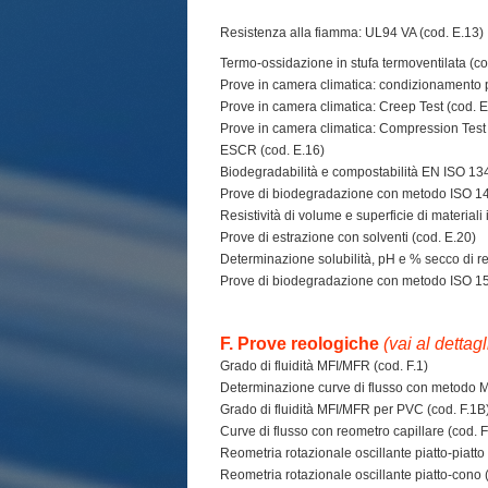
Resistenza alla fiamma: UL94 VA (cod. E.13)
Termo-ossidazione in stufa termoventilata (co
Prove in camera climatica: condizionamento p
Prove in camera climatica: Creep Test (cod. 
Prove in camera climatica: Compression Test
ESCR (cod. E.16)
Biodegradabilità e compostabilità EN ISO 13
Prove di biodegradazione con metodo ISO 14
Resistività di volume e superficie di materiali 
Prove di estrazione con solventi (cod. E.20)
Determinazione solubilità, pH e % secco di re
Prove di biodegradazione con metodo ISO 15
F. Prove reologiche
(v
ai al dettag
Grado di fluidità MFI/MFR (cod. F.1)
Determinazione curve di flusso con metodo M
Grado di fluidità MFI/MFR per PVC (cod. F.1B
Curve di flusso con reometro capillare (cod. F
Reometria rotazionale oscillante piatto-piatto 
Reometria rotazionale oscillante piatto-cono (