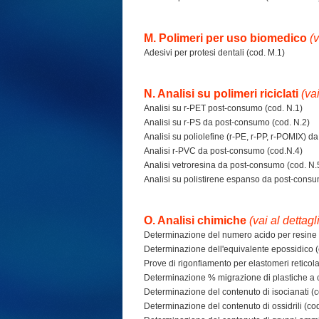
M. Polimeri per uso biomedico
(v
Adesivi per protesi dentali (cod. M.1)
N. Analisi su polimeri riciclati
(v
a
Analisi su r-PET post-consumo (cod. N.1)
Analisi su r-PS da post-consumo (cod. N.2)
Analisi su poliolefine (r-PE, r-PP, r-POMIX) 
Analisi r-PVC da post-consumo (cod.N.4)
Analisi vetroresina da post-consumo (cod. N.
Analisi su polistirene espanso da post-consu
O. Analisi chimiche
(v
ai al dettagl
Determinazione del numero acido per resine p
Determinazione dell'equivalente epossidico (
Prove di rigonfiamento per elastomeri reticola
Determinazione % migrazione di plastiche a 
Determinazione del contenuto di isocianati (c
Determinazione del contenuto di ossidrili (cod