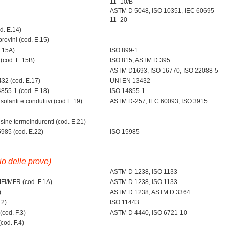
11–10/B
ASTM D 5048, ISO 10351, IEC 60695–
11–20
d. E.14)
rovini (cod. E.15)
E.15A)
ISO 899-1
 (cod. E.15B)
ISO 815, ASTM D 395
ASTM D1693, ISO 16770, ISO 22088-5
432 (cod. E.17)
UNI EN 13432
855-1 (cod. E.18)
ISO 14855-1
isolanti e conduttivi (cod.E.19)
ASTM D-257, IEC 60093, ISO 3915
sine termoindurenti (cod. E.21)
985 (cod. E.22)
ISO 15985
lio delle prove)
ASTM D 1238, ISO 1133
FI/MFR (cod. F.1A)
ASTM D 1238, ISO 1133
)
ASTM D 1238, ASTM D 3364
.2)
ISO 11443
(cod. F.3)
ASTM D 4440, ISO 6721-10
cod. F.4)