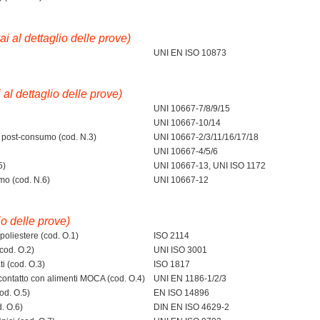
ai al dettaglio delle prove)
UNI EN ISO 10873
i al dettaglio delle prove)
UNI 10667-7/8/9/15
UNI 10667-10/14
da post-consumo (cod. N.3)
UNI 10667-2/3/11/16/17/18
UNI 10667-4/5/6
5)
UNI 10667-13, UNI ISO 1172
mo (cod. N.6)
UNI 10667-12
io delle prove)
oliestere (cod. O.1)
ISO 2114
cod. O.2)
UNI ISO 3001
ti (cod. O.3)
ISO 1817
contatto con alimenti MOCA (cod. O.4)
UNI EN 1186-1/2/3
od. O.5)
EN ISO 14896
. O.6)
DIN EN ISO 4629-2