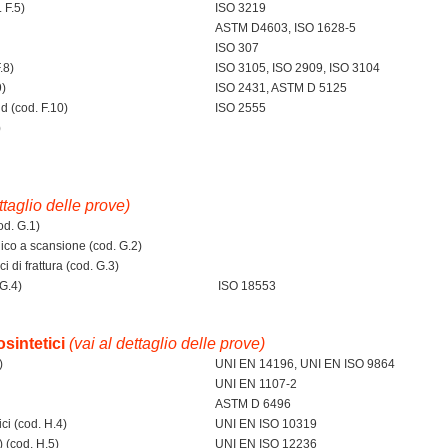
 F.5)
ISO 3219
ASTM D4603, ISO 1628-5
ISO 307
.8)
ISO 3105, ISO 2909, ISO 3104
9)
ISO 2431, ASTM D 5125
d (cod. F.10)
ISO 2555
)
ttaglio delle prove)
od. G.1)
ico a scansione (cod. G.2)
 di frattura (cod. G.3)
G.4)
ISO 18553
intetici
(vai al dettaglio delle prove)
)
UNI EN 14196, UNI EN ISO 9864
UNI EN 1107-2
ASTM D 6496
ci (cod. H.4)
UNI EN ISO 10319
 (cod. H.5)
UNI EN ISO 12236