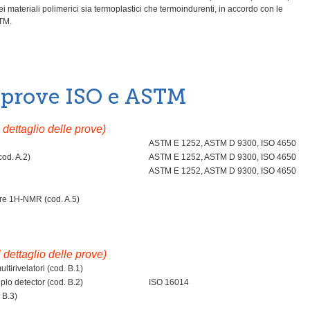
ei materiali polimerici sia termoplastici che termoindurenti, in accordo con le
TM.
e prove ISO e ASTM
l dettaglio delle prove)
ASTM E 1252, ASTM D 9300, ISO 4650
cod. A.2)
ASTM E 1252, ASTM D 9300, ISO 4650
ASTM E 1252, ASTM D 9300, ISO 4650
are
1
H-NMR (cod. A.5)
l dettaglio delle prove)
tirivelatori (cod. B.1)
lo detector (cod. B.2)
ISO 16014
 B.3)