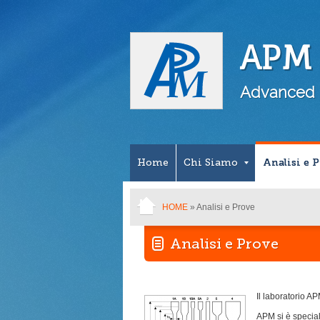
APM S
Advanced 
Home
Chi Siamo
Analisi e 
HOME
» Analisi e Prove
Analisi e Prove
Il laboratorio AP
APM si è speciali