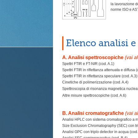
la lavorazione d
norme ISO e AS
Elenco analisi 
A. Analisi spettroscopiche
(vai a
Spettri FTIR e FT-NIR (cod. A.1)
Spettri FTIR in riflettanza attenuata e diffusa (
Spettri FTIR in riflettanza speculare (cod. A.3)
Cinetiche di polimerizzazione (cod. A.4)
Spettroscopia di risonanza magnetica nucle
Altre misure spettroscopiche (cod. A.6)
B. Analisi cromatografiche
(v
ai a
Analisi HPLC con sistema cromatografico a mul
Size Exclusion Chromatography (SEC) con trip
Analisi GPC con triplo detector in acqua (cod.