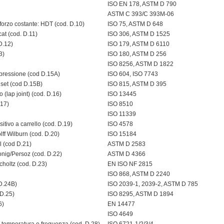
ISO EN 178, ASTM D 790
ASTM C 393/C 393M-06
forzo costante: HDT (cod. D.10)
ISO 75, ASTM D 648
cat (cod. D.11)
ISO 306, ASTM D 1525
D.12)
ISO 179, ASTM D 6110
3)
ISO 180, ASTM D 256
ISO 8256, ASTM D 1822
pressione (cod D.15A)
ISO 604, ISO 7743
 set (cod D.15B)
ISO 815, ASTM D 395
 (lap joint) (cod. D.16)
ISO 13445
.17)
ISO 8510
ISO 11339
itivo a carrello (cod. D.19)
ISO 4578
lff Wilburn (cod. D.20)
ISO 15184
l (cod D.21)
ASTM D 2583
onig/Persoz (cod. D.22)
ASTM D 4366
choltz (cod. D.23)
EN ISO NF 2815
ISO 868, ASTM D 2240
 D.24B)
ISO 2039-1, 2039-2, ASTM D 785
 D.25)
ISO 8295, ASTM D 1894
6)
EN 14477
ISO 4649