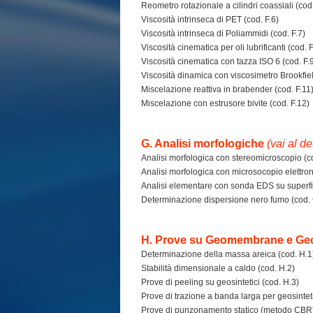
Reometro rotazionale a cilindri coassiali (cod.
Viscosità intrinseca di PET (cod. F.6)
Viscosità intrinseca di Poliammidi (cod. F.7)
Viscosità cinematica per oli lubrificanti (cod. F
Viscosità cinematica con tazza ISO 6 (cod. F.
Viscosità dinamica con viscosimetro Brookfiel
Miscelazione reattiva in brabender (cod. F.11
Miscelazione con estrusore bivite (cod. F.12)
G. Analisi morfologiche
(vai al de
Analisi morfologica con stereomicroscopio (c
Analisi morfologica con microsocopio elettron
Analisi elementare con sonda EDS su superfici
Determinazione dispersione nero fumo (cod. 
H. Prove su Geomembrane e Geos
Determinazione della massa areica (cod. H.1
Stabilità dimensionale a caldo (cod. H.2)
Prove di peeling su geosintetici (cod. H.3)
Prove di trazione a banda larga per geosinteti
Prove di punzonamento statico (metodo CBR)