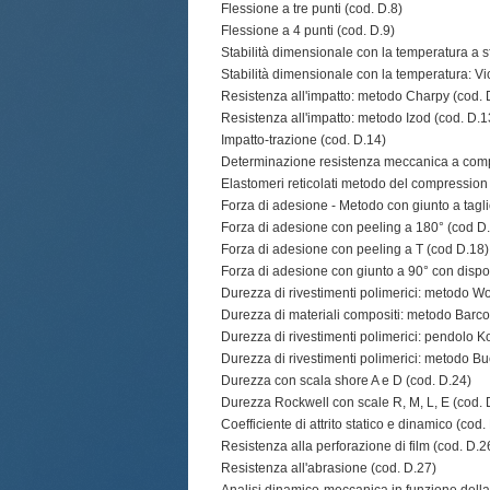
Flessione a tre punti (cod. D.8)
Flessione a 4 punti (cod. D.9)
Stabilità dimensionale con la temperatura a s
Stabilità dimensionale con la temperatura: Vi
Resistenza all'impatto: metodo Charpy (cod. 
Resistenza all'impatto: metodo Izod (cod. D.1
Impatto-trazione (cod. D.14)
Determinazione resistenza meccanica a com
Elastomeri reticolati metodo del compression
Forza di adesione - Metodo con giunto a taglio
Forza di adesione con peeling a 180° (cod D
Forza di adesione con peeling a T (cod D.18)
Forza di adesione con giunto a 90° con dispos
Durezza di rivestimenti polimerici: metodo Wo
Durezza di materiali compositi: metodo Barco
Durezza di rivestimenti polimerici: pendolo K
Durezza di rivestimenti polimerici: metodo Bu
Durezza con scala shore A e D (cod. D.24)
Durezza Rockwell con scale R, M, L, E (cod.
Coefficiente di attrito statico e dinamico (cod.
Resistenza alla perforazione di film (cod. D.2
Resistenza all'abrasione (cod. D.27)