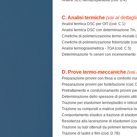
Analisi SEC-semipreparativa (cod. B.4)
C. Analisi termiche
(vai al dettagl
Analisi termica DSC per OIT (cod. C.1)
Analisi termica DSC con determinazione Tm, T
Cinetiche di polimerizzazione termo-iniziate (
Cinetiche di polimerizzazione fotoiniziate (co
Analisi termogravimetrica - TGA (cod. C.5)
Determinazione % ceneri con incenerimento i
D. Prove termo-meccaniche
(vai
Preparazione provini con fresa a controllo n
Preparazione provini per fustellazione (cod. 
Pretrattamento e condizionamento provini pe
Determinazione dello spessore di provini util
Trazione per elastomeri termoplastici e reticol
Trazione su compositi a matrice polimerica iso
Comportamento elastico a trazione di elastomer
Resistenza alla lacerazione di elastomeri (co
Trazione su tubi ottenuti da polimeri termopla
Trazione di lastre e film (cod. D.7B)