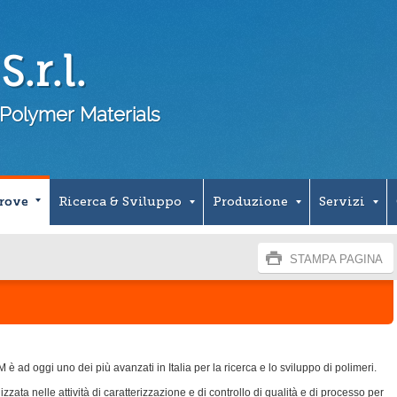
.r.l.
Polymer Materials
Prove
Ricerca & Sviluppo
Produzione
Servizi
STAMPA PAGINA
M è ad oggi uno dei più avanzati in Italia per la ricerca e lo sviluppo di polimeri.
zzata nelle attività di caratterizzazione e di controllo di qualità e di processo per