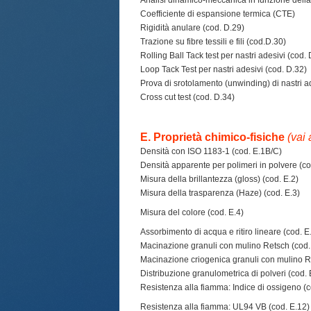
Analisi dinamico-meccanica in funzione della
Coefficiente di espansione termica (CTE)
Rigidità anulare (cod. D.29)
Trazione su fibre tessili e fili (cod.D.30)
Rolling Ball Tack test per nastri adesivi (cod.
Loop Tack Test per nastri adesivi (cod. D.32)
Prova di srotolamento (unwinding) di nastri a
Cross cut test (cod. D.34)
E. Proprietà chimico-fisiche
(vai 
Densità con ISO 1183-1 (cod. E.1B/C)
Densità apparente per polimeri in polvere (c
Misura della brillantezza (gloss) (cod. E.2)
Misura della trasparenza (Haze) (cod. E.3)
Misura del colore (cod. E.4)
Assorbimento di acqua e ritiro lineare (cod. E
Macinazione granuli con mulino Retsch (cod.
Macinazione criogenica granuli con mulino R
Distribuzione granulometrica di polveri (cod. 
Resistenza alla fiamma: Indice di ossigeno (c
Resistenza alla fiamma: UL94 VB (cod. E.12)