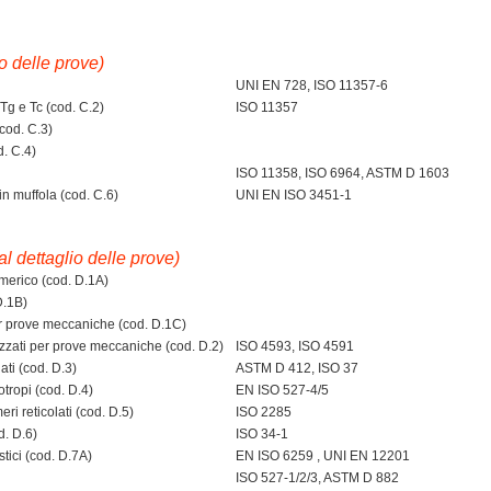
io delle prove)
UNI EN 728, ISO 11357-6
g e Tc (cod. C.2)
ISO 11357
cod. C.3)
d. C.4)
ISO 11358, ISO 6964, ASTM D 1603
n muffola (cod. C.6)
UNI EN ISO 3451-1
 al dettaglio delle prove)
umerico (cod. D.1A)
D.1B)
r prove meccaniche (cod. D.1C)
izzati per prove meccaniche (cod. D.2)
ISO 4593, ISO 4591
ati (cod. D.3)
ASTM D 412, ISO 37
tropi (cod. D.4)
EN ISO 527-4/5
i reticolati (cod. D.5)
ISO 2285
d. D.6)
ISO 34-1
stici (cod. D.7A)
EN ISO 6259 , UNI EN 12201
ISO 527-1/2/3, ASTM D 882