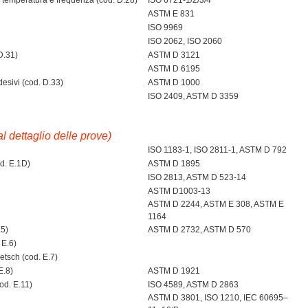
 temperatura e frequenza (cod. D.28)
ISO 6721-1/2/3/4
ASTM E 831
ISO 9969
ISO 2062, ISO 2060
 D.31)
ASTM D 3121
ASTM D 6195
desivi (cod. D.33)
ASTM D 1000
ISO 2409, ASTM D 3359
al dettaglio delle prove)
ISO 1183-1, ISO 2811-1, ASTM D 792
od. E.1D)
ASTM D 1895
ISO 2813, ASTM D 523-14
ASTM D1003-13
ASTM D 2244, ASTM E 308, ASTM E
1164
.5)
ASTM D 2732, ASTM D 570
 E.6)
etsch (cod. E.7)
E.8)
ASTM D 1921
od. E.11)
ISO 4589, ASTM D 2863
ASTM D 3801, ISO 1210, IEC 60695–