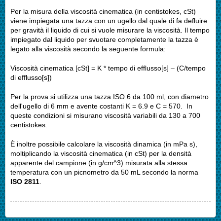
Per la misura della viscosità cinematica (in centistokes, cSt)
viene impiegata una tazza con un ugello dal quale di fa defluire
per gravità il liquido di cui si vuole misurare la viscosità. Il tempo
impiegato dal liquido per svuotare completamente la tazza è
legato alla viscosità secondo la seguente formula:
Viscosità cinematica [cSt] = K * tempo di efflusso[s] – (C/tempo
di efflusso[s])
Per la prova si utilizza una tazza ISO 6 da 100 ml, con diametro
dell'ugello di 6 mm e avente costanti K = 6.9 e C = 570. In
queste condizioni si misurano viscosità variabili da 130 a 700
centistokes.
È inoltre possibile calcolare la viscosità dinamica (in mPa s),
moltiplicando la viscosità cinematica (in cSt) per la densità
apparente del campione (in g/cm^3) misurata alla stessa
temperatura con un picnometro da 50 mL secondo la norma
ISO 2811
.