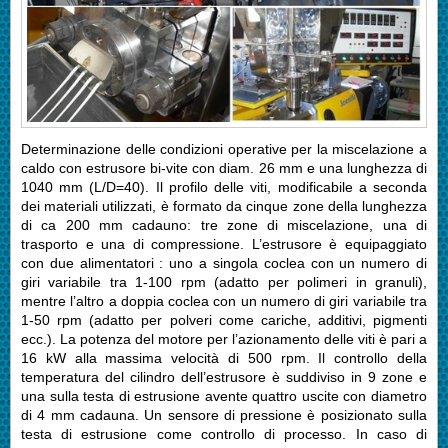
Determinazione delle condizioni operative per la miscelazione a
caldo con estrusore bi-vite con diam. 26 mm e una lunghezza di
1040 mm (L/D=40). Il profilo delle viti, modificabile a seconda
dei materiali utilizzati, è formato da cinque zone della lunghezza
di ca 200 mm cadauno: tre zone di miscelazione, una di
trasporto e una di compressione. L’estrusore è equipaggiato
con due alimentatori : uno a singola coclea con un numero di
giri variabile tra 1-100 rpm (adatto per polimeri in granuli),
mentre l’altro a doppia coclea con un numero di giri variabile tra
1-50 rpm (adatto per polveri come cariche, additivi, pigmenti
ecc.). La potenza del motore per l’azionamento delle viti è pari a
16 kW alla massima velocità di 500 rpm. Il controllo della
temperatura del cilindro dell’estrusore è suddiviso in 9 zone e
una sulla testa di estrusione avente quattro uscite con diametro
di 4 mm cadauna. Un sensore di pressione è posizionato sulla
testa di estrusione come controllo di processo. In caso di