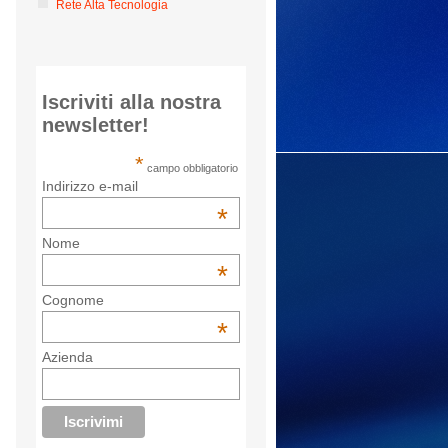
Rete Alta Tecnologia
Iscriviti alla nostra
newsletter!
*
campo obbligatorio
Indirizzo e-mail
*
Nome
*
Cognome
*
Azienda