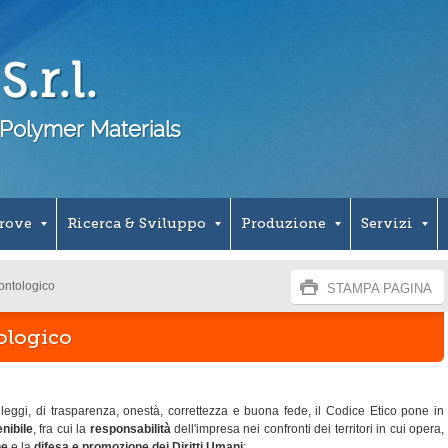
.r.l.
Polymer Materials
Prove
Ricerca & Sviluppo
Produzione
Servizi
ontologico
STAMPA PAGINA
ologico
e leggi, di trasparenza, onestà, correttezza e buona fede, il Codice Etico pone in
nibile
, fra cui la
responsabilità
dell'impresa nei confronti dei territori in cui opera,
ne
e la
difesa e promozione dei Diritti Umani
: