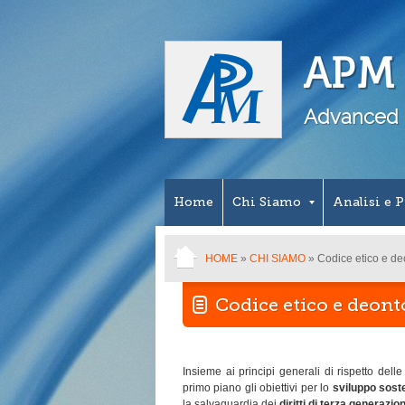
APM S
Advanced 
Home
Chi Siamo
Analisi e 
HOME
»
CHI SIAMO
» Codice etico e de
Codice etico e deont
Insieme ai principi generali di rispetto dell
primo piano gli obiettivi per lo
sviluppo soste
la salvaguardia dei
diritti di terza generazio