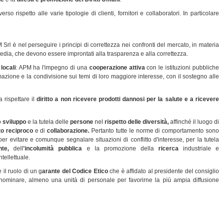
rso rispetto alle varie tipologie di clienti, fornitori e collaboratori. In particolare
 Srl è nel perseguire i principi di correttezza nei confronti del mercato, in materia
media, che devono essere improntati alla trasparenza e alla correttezza.
locali
: APM ha l'impegno di una
cooperazione attiva
con le istituzioni pubbliche
mazione e la condivisione sui temi di loro maggiore interesse, con il sostegno alle
 rispettare
il
diritto a non ricevere prodotti
dannosi per la
salute
e a
ricevere
o
sviluppo
e la tutela delle
persone
nel
rispetto delle diversità,
affinché il luogo di
to reciproco
e di
collaborazione.
Pertanto tutte le norme di comportamento sono
per evitare e comunque segnalare situazioni di conflitto d'interesse, per la tutela
te,
dell
'
incolumità pubblica
e la promozione della
ricerca
industriale e
ntellettuale.
 il ruolo di un g
arante del Codice Etico
che è affidato al presidente del consiglio
ominare, almeno una unità di personale per favorirne la più ampia diffusione