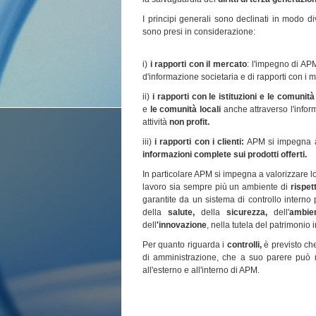
I principi generali sono declinati in modo dive
sono presi in considerazione:
i
)
i rapporti con il mercato
: l'impegno di APM
d'informazione societaria e di rapporti con i 
ii
)
i
rapporti con le istituzioni e le comunità 
e
le comunità locali
anche attraverso l'infor
attività
non profit.
iii
)
i
rapporti con i
clienti:
APM si impegna a
informazioni complete sui prodotti offerti.
In particolare APM si impegna a valorizzare l
lavoro sia sempre più un ambiente di
rispet
garantite da un sistema di controllo interno 
della
salute,
della
sicurezza,
dell'
ambien
dell
'
innovazione
, nella tutela del patrimonio i
Per quanto riguarda i
controlli,
è previsto che
di amministrazione, che a suo parere può n
all'esterno e all'interno di APM.