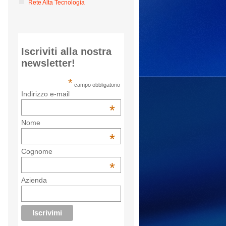
Rete Alta Tecnologia
Iscriviti alla nostra
newsletter!
*
campo obbligatorio
Indirizzo e-mail
*
Nome
*
Cognome
*
Azienda