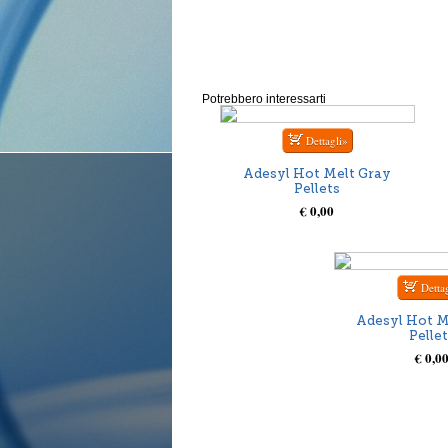
Potrebbero interessarti
Adesyl Hot Melt Gray
Pellets
€ 0,00
Adesyl Hot M
Pelle
€ 0,0