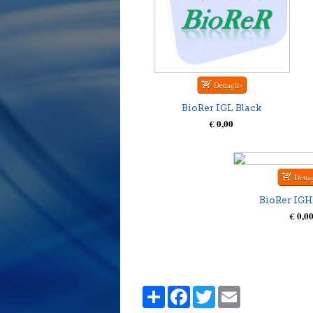
BioRer IGL Black
€ 0,00
BioRer IGH
€ 0,0
Share
Facebook
Twitter
Email