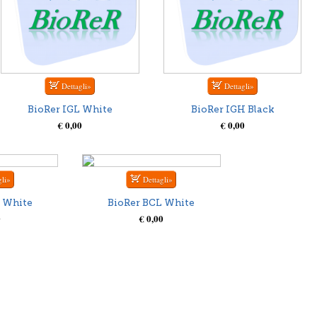
BioRer IGL White
BioRer IGH Black
€ 0,00
€ 0,00
 White
BioRer BCL White
0
€ 0,00